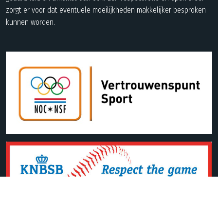
zorgt er voor dat eventuele moeilijkheden makkelijker besproken
kunnen worden.