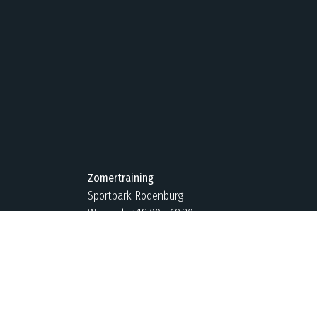
Zomertraining
Sportpark Rodenburg
Woensdag 18:00 - 19:30
(vanaf april)