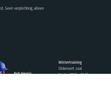
st. Geen verplichting, alleen
Wintertraining
Oldenoert zaal
Rob Heynis
Vrijdag 18:15 - 19:30
Trainer en Coach
(vanaf 8 december)