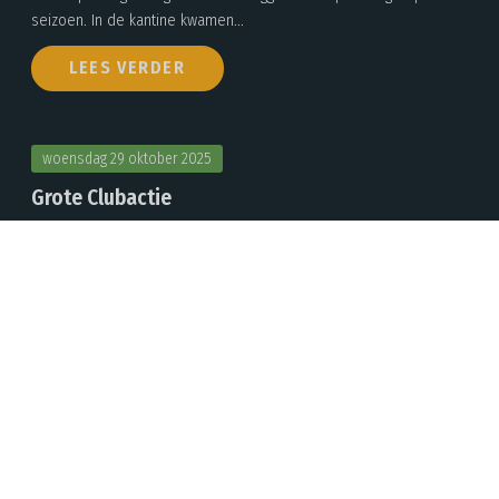
seizoen. In de kantine kwamen...
LEES VERDER
woensdag 29 oktober 2025
Grote Clubactie
De Grote Clubactie 2025 gaat van start! Vanaf zaterdag 20
september 2025 gaan onze jeugdleden van BSC Knights Leek op
pad om loten te verkopen. Een ...
LEES VERDER
zaterdag 18 oktober 2025
Klussendag