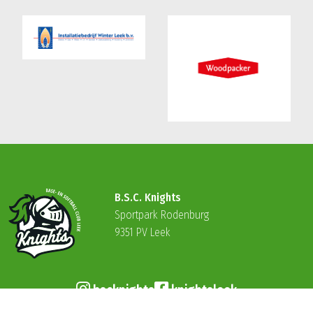
B.S.C. Knights
Sportpark Rodenburg
9351 PV Leek
bscknights
knightsleek